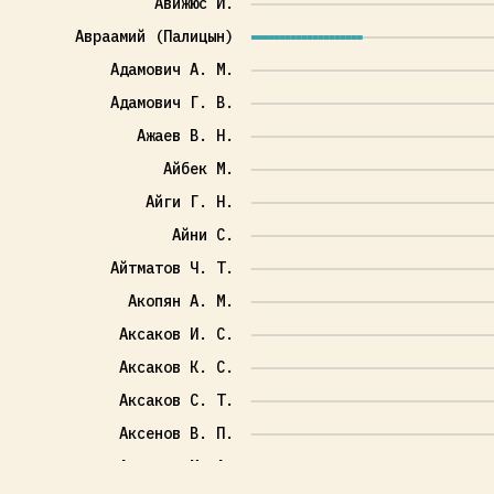
Авижюс Й.
Авраамий (Палицын)
Адамович А. М.
Адамович Г. В.
Ажаев В. Н.
Айбек М.
Айги Г. Н.
Айни С.
Айтматов Ч. Т.
Акопян А. М.
Аксаков И. С.
Аксаков К. С.
Аксаков С. Т.
Аксенов В. П.
Алданов М. А.